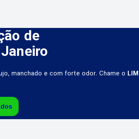
ção de
 Janeiro
sujo, manchado e com forte odor. Chame o
LI
ados