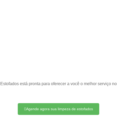
s
tofados está pronta para oferecer a você o melhor serviço no
Agende agora sua limpeza de estofados