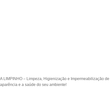
Domingo
—
Aberto 24 horas
Segunda-feira
—
Aberto 24 hora
Terça-feira
—
Aberto 24 horas
Quarta-feira
—
Aberto 24 horas
Quinta-feira
—
Aberto 24 horas
Sexta-feira
—
Aberto 24 horas
Sábado
—
Aberto 24 horas
A LIMPINHO – Limpeza, Higienização e Impermeabilização de Es
aparência e a saúde do seu ambiente!